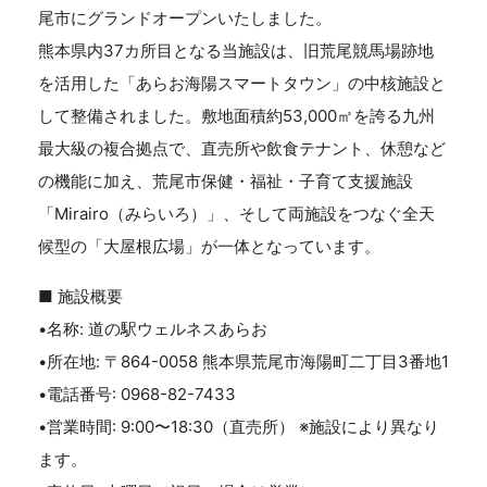
尾市にグランドオープンいたしました。
熊本県内37カ所目となる当施設は、旧荒尾競馬場跡地
を活用した「あらお海陽スマートタウン」の中核施設と
して整備されました。敷地面積約53,000㎡を誇る九州
最大級の複合拠点で、直売所や飲食テナント、休憩など
の機能に加え、荒尾市保健・福祉・子育て支援施設
「Mirairo（みらいろ）」、そして両施設をつなぐ全天
候型の「大屋根広場」が一体となっています。
■ 施設概要
•名称: 道の駅ウェルネスあらお
•所在地: 〒864-0058 熊本県荒尾市海陽町二丁目3番地1
•電話番号: 0968-82-7433
•営業時間: 9:00〜18:30（直売所） ※施設により異なり
ます。