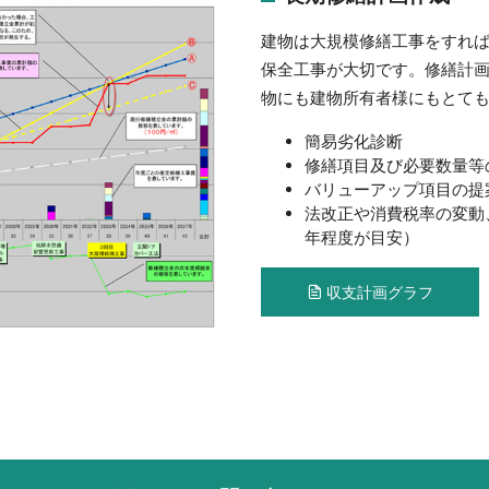
建物は大規模修繕工事をすれ
保全工事が大切です。修繕計
物にも建物所有者様にもとて
簡易劣化診断
修繕項目及び必要数量等
バリューアップ項目の提
法改正や消費税率の変動
年程度が目安）
収支計画グラフ