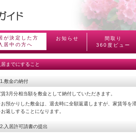
居が決定した方
お知らせ
間取り
入居中の方へ
360度ビュー
入居までにすること
1.敷金の納付
家賃3月分相当額を敷金として納付していただきます。
※お預かりした敷金は、退去時に全額返還しますが、家賃等を
をお返しすることになります。
2.入居許可請書の提出