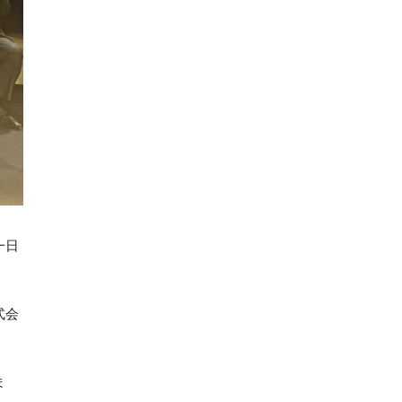
一日
式会
ま