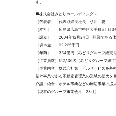
す。
■株式会社みどりホールディングス
［代表者］ 代表取締役社長 杉川 聡
［本社］ 広島県広島市中区大手町5丁目3番
［設立］ 2004年12月24日〈祖業である(
［資本金］ 92,265千円
［年商］ 334億円（みどりグループ総売り
［従業員数］約2,136名（みどりグループ総
［事業内容］株式会社第一ビルサービスを基
基幹事業である不動産管理業の業域の拡大を
介護・給食・ホテル事業などの周辺事業の拡
【現在のグループ事業会社：23社】